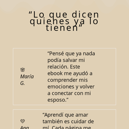
“Lo que dicen
quienes ya lo
tienen”
“Pensé que ya nada
podía salvar mi
relación. Este
🌸
ebook me ayudó a
María
comprender mis
G.
emociones y volver
a conectar con mi
esposo.”
“Aprendí que amar
💛
también es cuidar de
Ana
mí. Cada página me