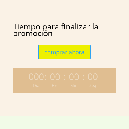
Tiempo para finalizar la
promoción
comprar ahora
000
:
00
:
00
:
00
Día
Hrs
Min
Seg